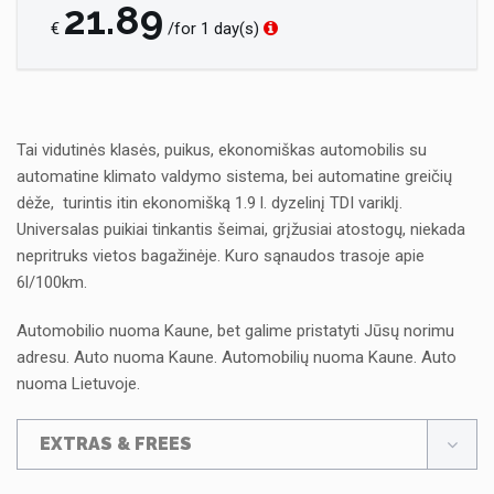
21.89
€
/for 1 day(s)
Tai vidutinės klasės, puikus, ekonomiškas automobilis su
automatine klimato valdymo sistema, bei automatine greičių
dėže, turintis itin ekonomišką 1.9 l. dyzelinį TDI variklį.
Universalas puikiai tinkantis šeimai, grįžusiai atostogų, niekada
nepritruks vietos bagažinėje. Kuro sąnaudos trasoje apie
6l/100km.
Automobilio nuoma Kaune, bet galime pristatyti Jūsų norimu
adresu. Auto nuoma Kaune. Automobilių nuoma Kaune. Auto
nuoma Lietuvoje.
EXTRAS & FREES